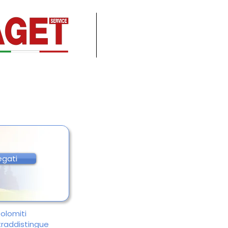
egati
Dolomiti
ntraddistingue