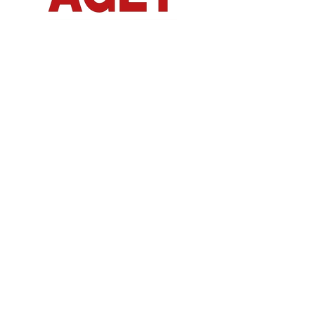
Dalla nostra esperienza nasce
Collegati
Prodotti per la cura del corpo e della
pelle ispirati alla natura delle Dolomiti
e realizzati con la stessa attenzione e
qualità che da oltre 30 anni ci
contraddistingue