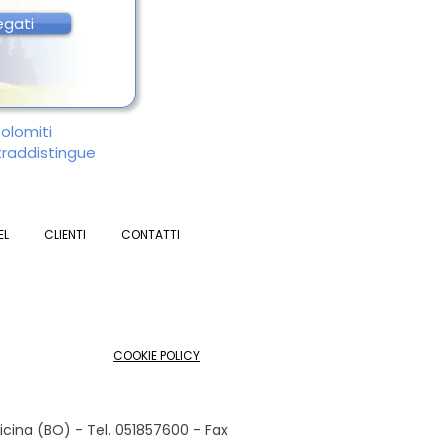
egati
Dolomiti
ntraddistingue
EL
CLIENTI
CONTATTI
COOKIE POLICY
cina (BO) - Tel. 051857600 - Fax