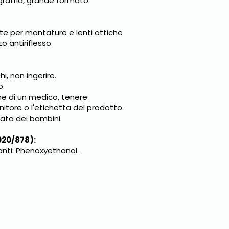
 graffia, grande formato.
te per montature e lenti ottiche
 antiriflesso.
i, non ingerire.
o.
ne di un medico, tenere
nitore o l'etichetta del prodotto.
tata dei bambini.
020/878):
anti: Phenoxyethanol.