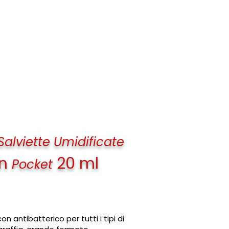
TE LABEL
CLIENTI
CONTATTI
Salviette Umidificate
an
20 ml
Pocket
on antibatterico per tutti i tipi di