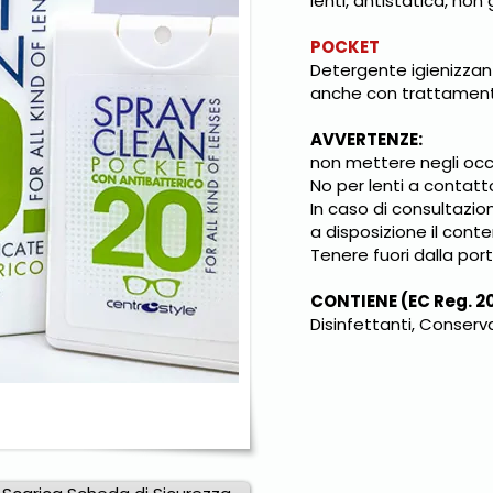
lenti, antistatica, non
POCKET
Detergente igienizzan
anche con trattamento
AVVERTENZE:
non mettere negli occh
No per lenti a contatt
In caso di consultazio
a disposizione il conte
Tenere fuori dalla por
CONTIENE (EC Reg. 2
Disinfettanti, Conserv