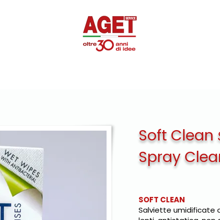
SUPEROTTIK
PROMOZIONALE
DISINFETTANTI
PRIVA
Soft Clean
Spray Cle
SOFT CLEAN
Salviette umidificate c