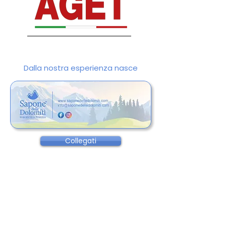
Dalla nostra esperienza nasce
Collegati
Prodotti per la cura del corpo e della
pelle ispirati alla natura delle Dolomiti
e realizzati con la stessa attenzione e
qualità che da oltre 30 anni ci
contraddistingue