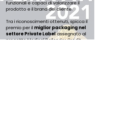
funzionali e capaci di valorizzare il
prodotto e il brand del cliente.
Tra i riconoscimenti ottenuti, spicca il
premio per il
miglior packaging nel
settore Private Label
assegnato al
progetto Medical Defender Credit
Card in Blister 15 ml, una soluzione
che ha saputo distinguersi per
originalità, praticità e impatto visivo.
Questo risultato conferma la
capacità di Aget Service di integrare
ricerca, design e personalizzazione
per realizzare prodotti unici e
competitivi sul mercato.
LASCIA LA TUA MAIL E SARAI
RICONTATTATO